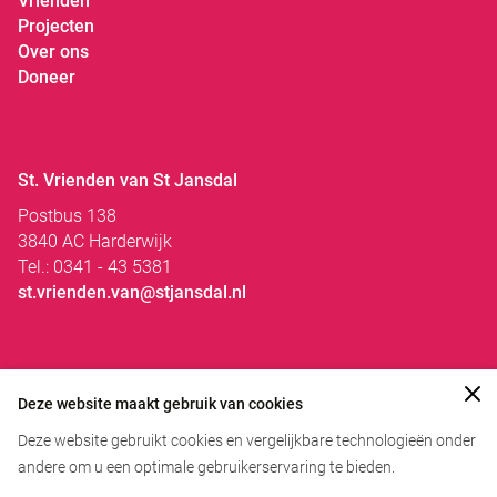
Vrienden
Projecten
Over ons
Doneer
St. Vrienden van St Jansdal
Postbus 138
3840 AC Harderwijk
Tel.: 0341 - 43 5381
st.vrienden.van@stjansdal.nl
CBF Erkend Goed Doel
Deze website maakt gebruik van cookies
ANBI
Deze website gebruikt cookies en vergelijkbare technologieën onder
BELEIDSNOTITIE
andere om u een optimale gebruikerservaring te bieden.